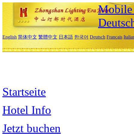
Mobile 
Deutsc
English
简体中文
繁體中文
日本語
한국어
Deutsch
Français
Itali
Startseite
Hotel Info
Jetzt buchen