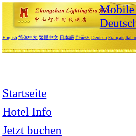
Mobile 
Deutsc
English
简体中文
繁體中文
日本語
한국어
Deutsch
Français
Itali
Startseite
Hotel Info
Jetzt buchen