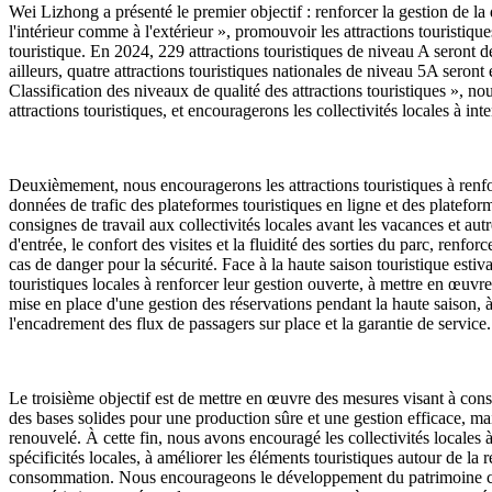
Wei Lizhong a présenté le premier objectif : renforcer la gestion de la qu
l'intérieur comme à l'extérieur », promouvoir les attractions touristique
touristique. En 2024, 229 attractions touristiques de niveau A seront d
ailleurs, quatre attractions touristiques nationales de niveau 5A sero
Classification des niveaux de qualité des attractions touristiques », nous
attractions touristiques, et encouragerons les collectivités locales à int
Deuxièmement, nous encouragerons les attractions touristiques à renforc
données de trafic des plateformes touristiques en ligne et des plateform
consignes de travail aux collectivités locales avant les vacances et autr
d'entrée, le confort des visites et la fluidité des sorties du parc, renfor
cas de danger pour la sécurité. Face à la haute saison touristique est
touristiques locales à renforcer leur gestion ouverte, à mettre en œuvre
mise en place d'une gestion des réservations pendant la haute saison, à 
l'encadrement des flux de passagers sur place et la garantie de service.
Le troisième objectif est de mettre en œuvre des mesures visant à consol
des bases solides pour une production sûre et une gestion efficace, ma
renouvelé. À cette fin, nous avons encouragé les collectivités locales à
spécificités locales, à améliorer les éléments touristiques autour de la 
consommation. Nous encourageons le développement du patrimoine culture