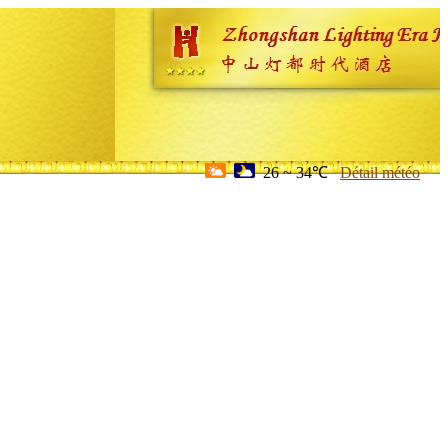
26 ~ 34℃
Détail météo