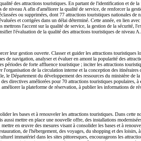
alité des attractions touristiques. En partant de l'identification et de la 
s de niveau A afin d'améliorer la qualité de service, de renforcer la gesti
éclassées ou supprimées, dont 77 attractions touristiques nationales de n
nt évaluées et corrigées dans un délai déterminé. Cette année, en lien av
 mettrons l'accent sur la qualité de service, la gestion de la sécurité, l'ex
ensifier l'évaluation de la qualité des attractions touristiques de niveau A.
er leur gestion ouverte. Classer et guider les attractions touristiques lo
es de navigation, analyser et évaluer en amont la popularité des attractio
es périodes de forte affluence touristique ; inciter les attractions touris
cer l'organisation de la circulation interne et la conception des itinéraires
ivale, le Département du développement des ressources du ministère de l
 des directives améliorées pour 70 attractions touristiques populaires, à 
améliorer la plateforme de réservation, à publier les informations de rés
ider les bases et à renouveler les attractions touristiques. Dans cette n
is aussi mettre en place une nouvelle offre, des installations modernis
 mettre en œuvre des mesures visant à consolider les bases et à renouveler
restauration, de l'hébergement, des voyages, du shopping et des loisirs, à 
l immatériel dans les sites pittoresques, encourageons les attractions t