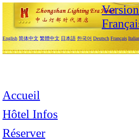
Versio
Françai
English
简体中文
繁體中文
日本語
한국어
Deutsch
Français
Itali
Accueil
Hôtel Infos
Réserver