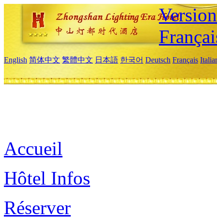
Versio
Françai
English
简体中文
繁體中文
日本語
한국어
Deutsch
Français
Itali
Accueil
Hôtel Infos
Réserver