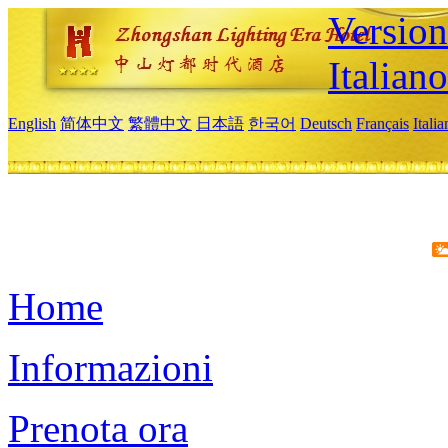
Version
Italiano
English
简体中文
繁體中文
日本語
한국어
Deutsch
Français
Itali
Home
Informazioni
Prenota ora