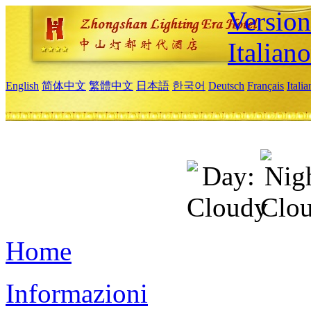
Version
Italiano
English
简体中文
繁體中文
日本語
한국어
Deutsch
Français
Itali
Home
Informazioni