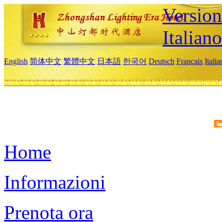
Version
Italiano
English
简体中文
繁體中文
日本語
한국어
Deutsch
Français
Itali
Home
Informazioni
Prenota ora