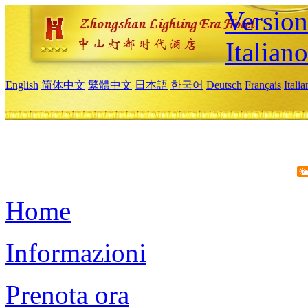
Version
Italiano
English
简体中文
繁體中文
日本語
한국어
Deutsch
Français
Itali
Home
Informazioni
Prenota ora