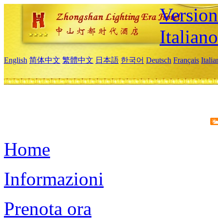
Version
Italiano
English
简体中文
繁體中文
日本語
한국어
Deutsch
Français
Itali
Home
Informazioni
Prenota ora