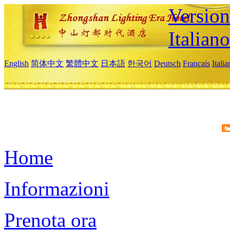
Version
Italiano
English
简体中文
繁體中文
日本語
한국어
Deutsch
Français
Itali
Home
Informazioni
Prenota ora