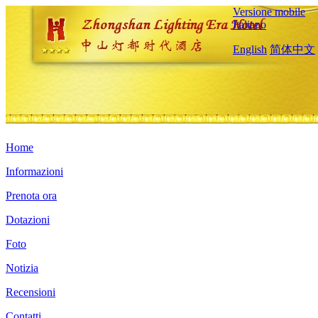
Versione mobile
Italiano
English
简体中文
Home
Informazioni
Prenota ora
Dotazioni
Foto
Notizia
Recensioni
Contatti