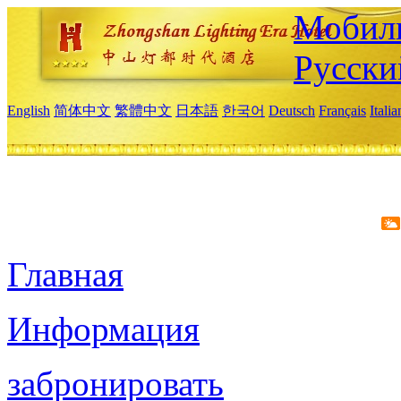
Мобиль
Русски
English
简体中文
繁體中文
日本語
한국어
Deutsch
Français
Itali
Главная
Информация
забронировать