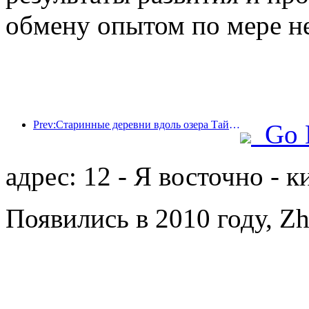
обмену опытом по мере н
Prev:Старинные деревни вдоль озера Тайху в Хучжоу провинции Чжэцзян начали реконструкцию и модернизацию, в которые было инвестировано около 1 млрд юаней.
Go 
адрес: 12 - Я восточно - 
Появились в 2010 году, Zh