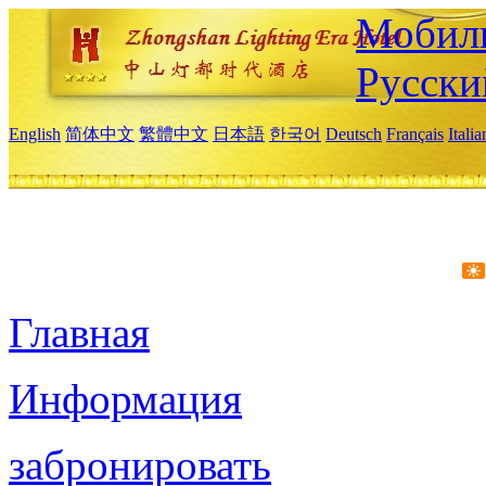
Мобиль
Русски
English
简体中文
繁體中文
日本語
한국어
Deutsch
Français
Itali
Главная
Информация
забронировать