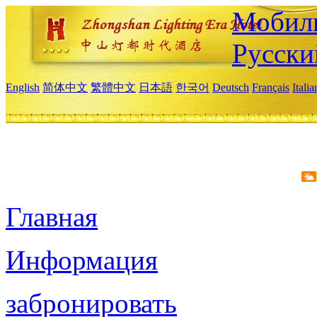
Мобиль
Русски
English
简体中文
繁體中文
日本語
한국어
Deutsch
Français
Itali
Главная
Информация
забронировать