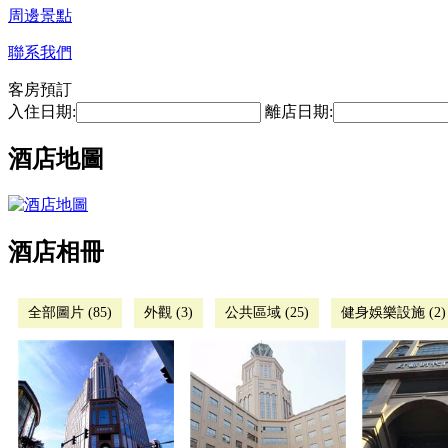
周邊景點
聯系我們
客房預訂
入住日期:
離店日期:
酒店地圖
酒店相冊
全部圖片 (85)
外觀 (3)
公共區域 (25)
健身娛樂設施 (2)